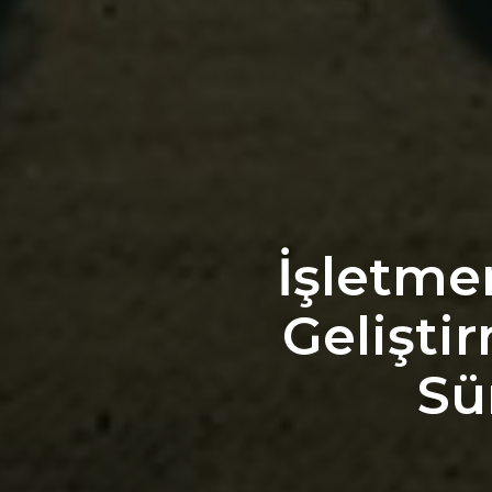
İşletme
Gelişti
Sü