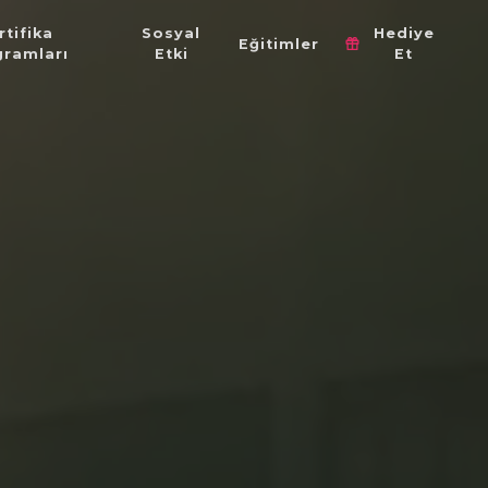
rtifika
Sosyal
Hediye
Eğitimler
gramları
Etki
Et