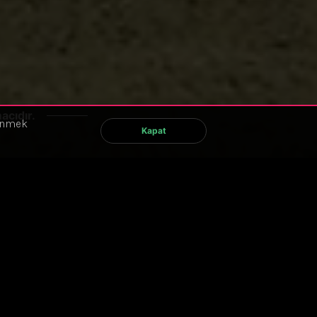
acıdır.
renmek
Kapat
800 TL
Eğitim Tanıtımı
1. ESG & Sürdürülebilirlik: Genel Bakış