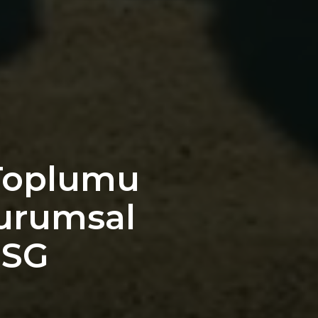
 Toplumu
Kurumsal
ESG