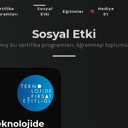
rtifika
Sosyal
Hediye
Eğitimler
gramları
Etki
Et
Sosyal Etki
anmış bu sertifika programları, öğrenmeyi toplums
eknolojide