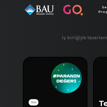
Se
Pro
İş birliğiyle tasarl
T
Yeni