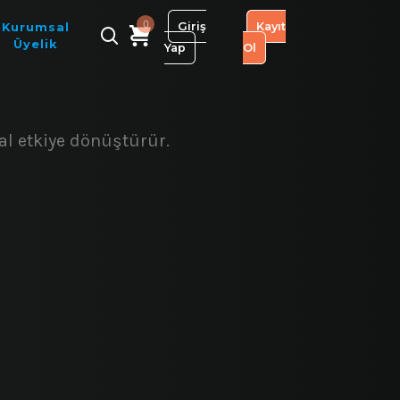
0
Giriş
Kayıt
Kurumsal
Üyelik
Yap
Ol
al etkiye dönüştürür.