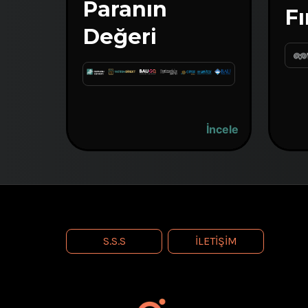
Paranın
Fı
Değeri
İncele
S.S.S
İLETIŞIM