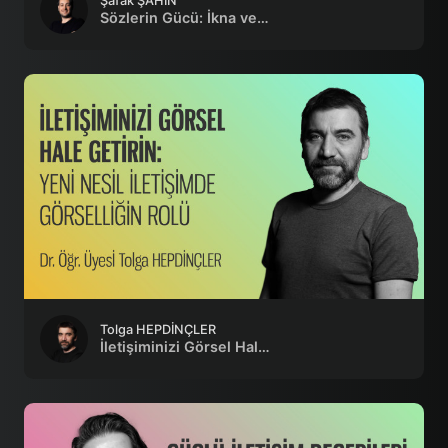
Şafak ŞAHİN
Sözlerin Gücü: İkna ve Etki Becerileri
Tolga HEPDİNÇLER
İletişiminizi Görsel Hale Getirin: Yeni Nesil İletişimde Görselliğin Rolü