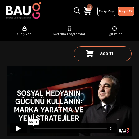
0
Giriş Yap
Kayıt Ol
Giriş Yap
Sertifika Programları
Eğitimler
800 TL