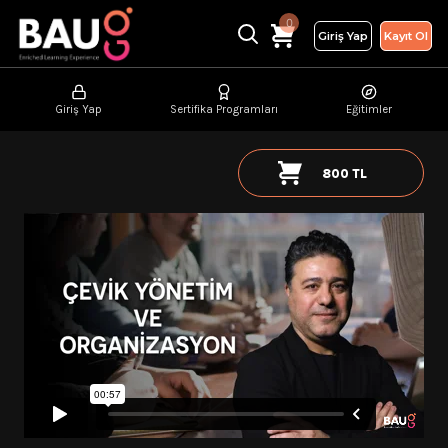
0
Giriş Yap
Kayıt Ol
Giriş Yap
Sertifika Programları
Eğitimler
800 TL