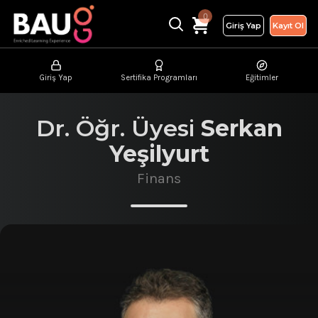
0
Giriş Yap
Kayıt Ol
Giriş Yap
Sertifika Programları
Eğitimler
Dr. Öğr. Üyesi
Serkan
Yeşilyurt
Finans