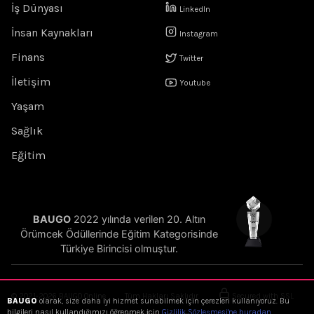
İş Dünyası
LinkedIn
İnsan Kaynakları
Instagram
Finans
Twitter
İletişim
Youtube
Yaşam
Sağlık
Eğitim
BAUGO
2022 yılında verilen 20. Altın
Örümcek Ödüllerinde Eğitim Kategorisinde
Türkiye Birincisi olmuştur.
© 2021-2026 BAUGO Online
Tüm Hakları Saklıdır.
Secured with SSL
BAUGO
olarak, size daha iyi hizmet sunabilmek için çerezleri kullanıyoruz. Bu
bilgileri nasıl kullandığımızı öğrenmek için
Gizlilik Sözleşmesi'ne buradan