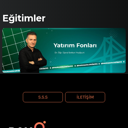
Dr. Yeşilyurt, Avrupa Birliği destekli genç istihdamı ve
mesleki eğitim projelerinde görev almış, Türkiye’deki
birleşme ve satın alma faaliyetlerinin firma
Eğitimler
performansına etkisi üzerine uluslararası yayınlar
yapmıştır. Bahçeşehir Üniversitesi Finansal Araştırma
Merkezi Koordinatörlüğü, dergi makaleleri ve
uluslararası kongre sunumlarıyla ekonomi ve finans
alanına katkılarını sürdürmektedir. Türkiye Ekonomi
Bankası, Osmanlı Yatırım Menkul Kıymetler A.Ş. ve
Monopoli Sigorta başta olmak üzere birçok kuruma
eğitim vermiştir.
S.S.S
İLETIŞIM