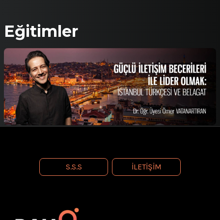
oyunculuk deneyimine de sahip olan Dr. Öğr. Üyesi
Vatanartıran, Bahçeşehir Üniversitesi Konservartuar
Müdür Yardımcısı olarak görev yapmaktadır.
Eğitimler
S.S.S
İLETIŞIM