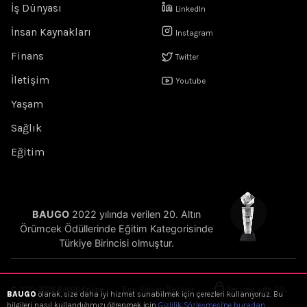
İş Dünyası
LinkedIn
İnsan Kaynakları
Instagram
Finans
Twitter
İletişim
Youtube
Yaşam
Sağlık
Eğitim
BAUGO
2022 yılında verilen 20. Altın
Örümcek Ödüllerinde Eğitim Kategorisinde
Türkiye Birincisi olmuştur.
© 2021-2026 BAUGO Online
Tüm Hakları Saklıdır.
Secured with SSL
BAUGO
olarak, size daha iyi hizmet sunabilmek için çerezleri kullanıyoruz. Bu
bilgileri nasıl kullandığımızı öğrenmek için
Gizlilik Sözleşmesi'ne buradan