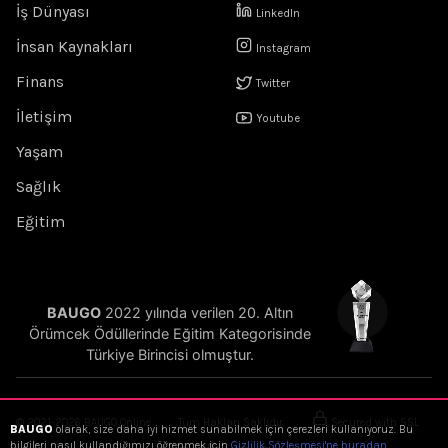
İş Dünyası
LinkedIn
İnsan Kaynakları
Instagram
Finans
Twitter
İletişim
Youtube
Yaşam
Sağlık
Eğitim
BAUGO
2022 yılında verilen 20. Altın
Örümcek Ödüllerinde Eğitim Kategorisinde
Türkiye Birincisi olmuştur.
© 2021-2026 BAUGO Online
Tüm Hakları Saklıdır.
Secured with SSL
BAUGO
olarak, size daha iyi hizmet sunabilmek için çerezleri kullanıyoruz. Bu
bilgileri nasıl kullandığımızı öğrenmek için
Gizlilik Sözleşmesi'ne buradan