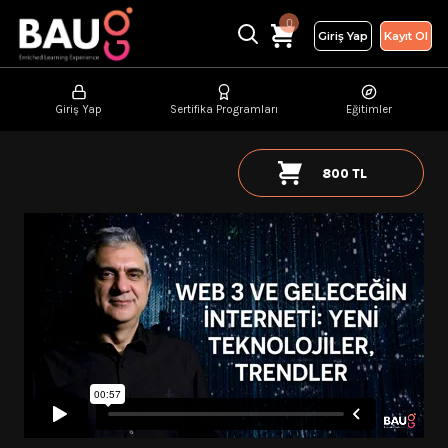
0
Giriş Yap
Kayıt Ol
Giriş Yap
Sertifika Programları
Eğitimler
800 TL