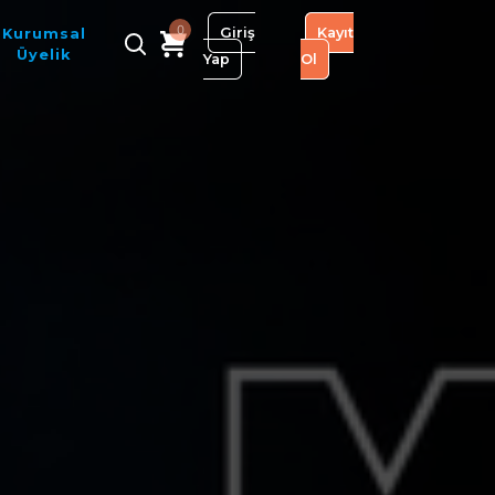
0
Giriş
Kayıt
Kurumsal
Üyelik
Yap
Ol