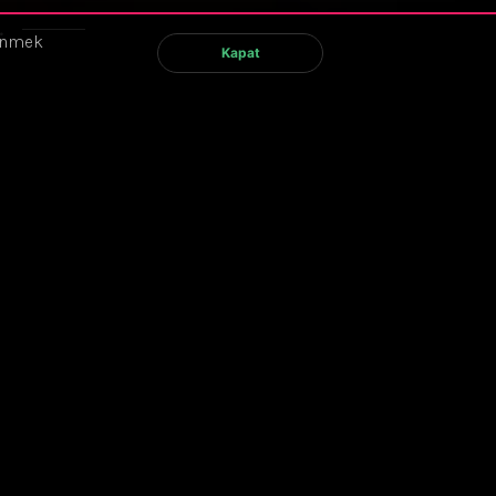
.
renmek
Kapat
800 TL
Eğitim Tanıtımı
1. Müşteri İlişkileri Yönetiminin Dönüşümü
ğitim İçeriği
1. Müşteri İlişkileri Yönetiminin Dönüşümü
2. Müşteri İlişkileri Yönetiminin Olmazsa