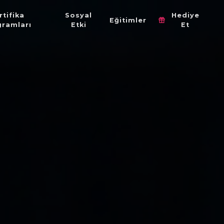
rtifika
Sosyal
Hediye
Eğitimler
gramları
Etki
Et