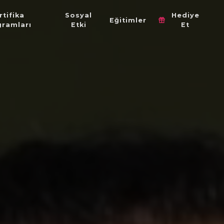
rtifika
Sosyal
Hediye
Eğitimler
gramları
Etki
Et